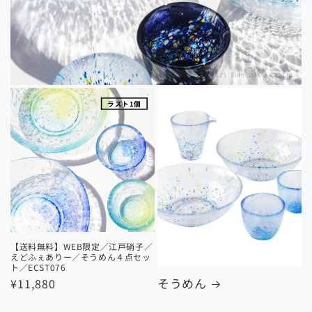
ラスト1個
【送料無料】WEB限定／江戸硝子／
えどふぇありー／そうめん４点セッ
ト／ECST076
そうめん
定
¥11,880
価