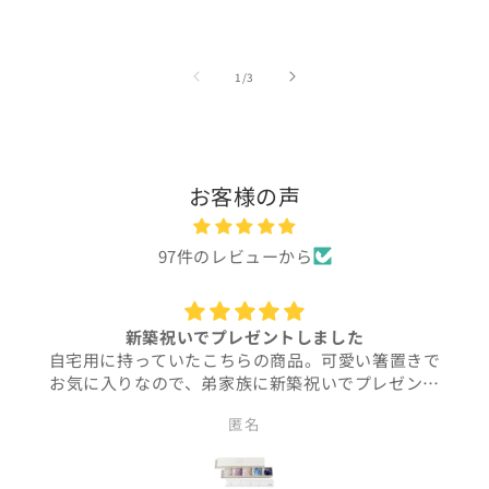
の
1
/
3
お客様の声
97件のレビューから
新築祝いでプレゼントしました
自宅用に持っていたこちらの商品。可愛い箸置きで
お気に入りなので、弟家族に新築祝いでプレゼント
しました。可愛くて奥さん、インテリアの置物と思
匿名
ったみたいで、玄関に飾ってました♪飾っても可愛い
かったし、気に入ってもらえたのでよかったです！