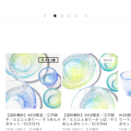
SOLD
ラスト1個
【送料無料】WEB限定／江戸硝
【送料無料】WEB限定／江戸硝
WEB
子／えどふぇありー／そうめん４
子／えどふぇありーかっぱ／そう
りーう
点セット／ECST076
めん４点セット／ECST084
点セット
販
TOMI CRAFT／江戸硝子
販
TOMI CRAFT／江戸硝子
販
TOMI