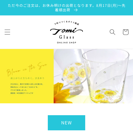
コンテン
ただ今のご注文は、お休み明けの出荷となります。8月17日(月)～先
ツに進む
着順出荷
カ
ー
ト
NEW