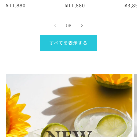
定
¥11,880
定
¥11,880
定
¥3,8
売
売
売
価
価
価
元:
元:
元:
の
1
/
9
すべてを表示する