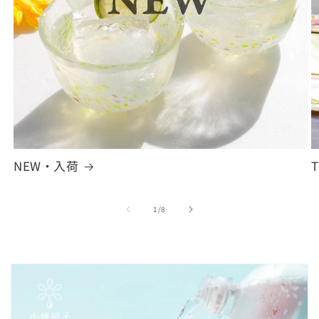
NEW・入荷
T
の
1
/
8