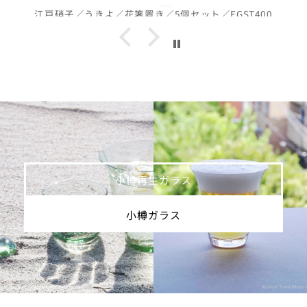
江戸硝子／うきよ／花箸置き／5個セット／EGST400
小樽再生ガラス
小樽ガラス